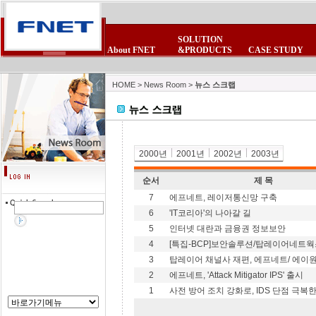
SOLUTION
About FNET
&PRODUCTS
CASE STUDY
CEO 인사말
POE제품군
보안제품군
제품 FAQ
회사소식
사업제휴
비전
제품자료실
보안제품군
무선랜제품군
뉴스스크랩
제휴업체
연혁
테마테크
무선랜제품군
침입방지시스
FNET광고모음
이벤트/세미나
조직현황
고객의소리
HOME
>
News Room
>
뉴스 스크랩
2000년
2001년
2002년
2003년
순서
제 목
7
에프네트, 레이저통신망 구축
6
'IT코리아'의 나아갈 길
5
인터넷 대란과 금융권 정보보안
4
[특집-BCP]보안솔루션/탑레이어네트웍스
3
탑레이어 채널사 재편, 에프네트/ 에이원
2
에프네트, 'Attack Mitigator IPS' 출시
1
사전 방어 조치 강화로, IDS 단점 극복한 