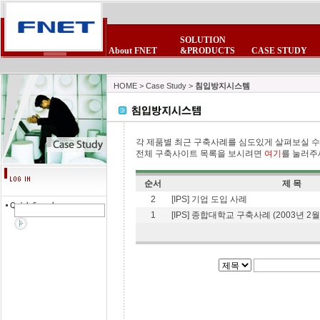
SOLUTION
About FNET
&PRODUCTS
CASE STUDY
CEO 인사말
POE제품군
보안제품군
제품 FAQ
회사소식
사업제휴
비전
제품자료실
보안제품군
무선랜제품군
뉴스스크랩
제휴업체
연혁
테마테크
무선랜제품군
침입방지시스
FNET광고모음
이벤트/세미나
조직현황
고객의소리
HOME
>
Case Study
>
침입방지시스템
각 제품별 최근 구축사례를 심도있게 살펴보실 수
전체 구축사이트 목록을 보시려면
여기
를 눌러주
순서
제 목
2
[IPS] 기업 도입 사례
1
[IPS] 종합대학교 구축사례 (2003년 2월