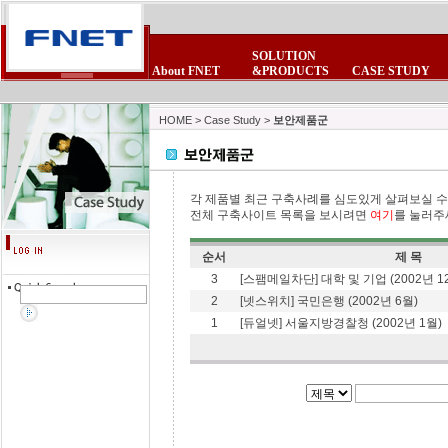
SOLUTION
About FNET
&PRODUCTS
CASE STUDY
CEO 인사말
POE제품군
보안제품군
제품 FAQ
회사소식
사업제휴
비전
제품자료실
보안제품군
무선랜제품군
뉴스스크랩
제휴업체
연혁
테마테크
무선랜제품군
침입방지시스
FNET광고모음
이벤트/세미나
조직현황
고객의소리
HOME
>
Case Study
>
보안제품군
각 제품별 최근 구축사례를 심도있게 살펴보실 수
전체 구축사이트 목록을 보시려면
여기
를 눌러주
순서
제 목
3
[스팸메일차단] 대학 및 기업 (2002년 1
2
[넷스위치] 국민은행 (2002년 6월)
1
[듀얼넷] 서울지방경찰청 (2002년 1월)