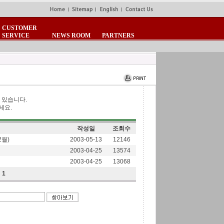
CUSTOMER
SERVICE
NEWS ROOM
PARTNERS
템
기술보유
문의
네트워크모니터링
채용정보
찾아오시는길
 있습니다.
세요.
작성일
조회수
2월)
2003-05-13
12146
2003-04-25
13574
2003-04-25
13068
1