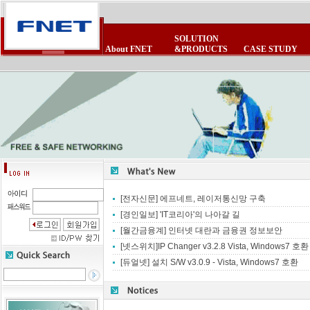
SOLUTION
About FNET
&PRODUCTS
CASE STUDY
CEO 인사말
POE제품군
보안제품군
제품 FAQ
회사소식
사업제휴
비전
제품자료실
보안제품군
무선랜제품군
뉴스스크랩
제휴업체
연혁
테마테크
무선랜제품군
침입방지시스
FNET광고모음
이벤트/세미나
조직현황
고객의소리
[전자신문] 에프네트, 레이저통신망 구축
[경인일보] 'IT코리아'의 나아갈 길
[월간금융계] 인터넷 대란과 금융권 정보보안
[넷스위치]IP Changer v3.2.8 Vista, Windows7 호환
[듀얼넷] 설치 S/W v3.0.9 - Vista, Windows7 호환