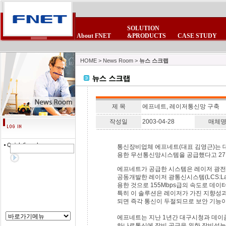
SOLUTION
About FNET
&PRODUCTS
CASE STUDY
CEO 인사말
POE제품군
보안제품군
제품 FAQ
회사소식
사업제휴
비전
제품자료실
보안제품군
무선랜제품군
뉴스스크랩
제휴업체
연혁
테마테크
무선랜제품군
침입방지시스
FNET광고모음
이벤트/세미나
조직현황
고객의소리
HOME
>
News Room
>
뉴스 스크랩
제 목
에프네트, 레이저통신망 구축
작성일
2003-04-28
매체
통신장비업체 에프네트(대표 김영근)는 
용한 무선통신망시스템을 공급했다고 27
에프네트가 공급한 시스템은 레이저 광전
공동개발한 레이저 광통신시스템(LCS:Laser op
용한 것으로 155Mbps급의 속도로 데이터
특히 이 솔루션은 레이저가 가진 지향성
되면 즉각 통신이 두절되므로 보안 기능이
에프네트는 지난 1년간 대구시청과 데이
하나로통신에 장비 공급을 위한 장비성능평