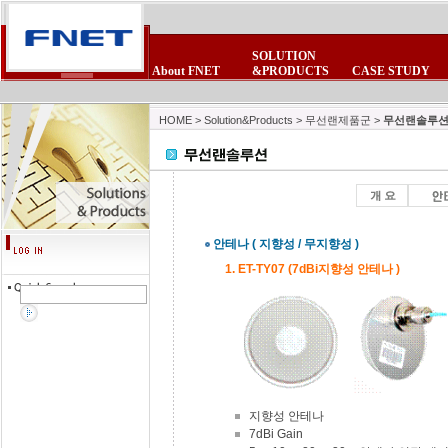
SOLUTION
About FNET
&PRODUCTS
CASE STUDY
CEO 인사말
POE제품군
보안제품군
제품 FAQ
회사소식
사업제휴
비전
제품자료실
보안제품군
무선랜제품군
뉴스스크랩
제휴업체
연혁
테마테크
무선랜제품군
침입방지시스
FNET광고모음
이벤트/세미나
조직현황
고객의소리
HOME
>
Solution&Products
>
무선랜제품군
>
무선랜솔루
안테나 ( 지향성 / 무지향성 )
1. ET-TY07 (7dBi지향성 안테나 )
지향성 안테나
7dBi Gain