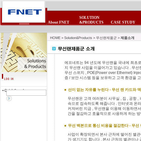
SOLUTION
About FNET
&PRODUCTS
CASE STUDY
CEO 인사말
POE제품군
보안제품군
제품 FAQ
회사소식
사업제휴
비전
제품자료실
보안제품군
무선랜제품군
뉴스스크랩
제휴업체
연혁
테마테크
무선랜제품군
침입방지시스
FNET광고모음
이벤트/세미나
조직현황
고객의소리
HOME
>
Solution&Products
>
무선랜제품군
>
제품소개
에프네트는 94 년도에 무선랜을 국내에 최초
지 무선랜 사업을 이끌어가고 있습니다 . 무선
무선 스위치 , POE(Power over Ethernet)
증 / 보안 시스템 등을 보유하고 고객 환경을
선이 없는 자유를 누린다 - 무선 랜 카드와
무선랜은 고객 여러분이 사무실 , 집 , 공항 ,
속으로 접속하도록 해줍니다 . 인터넷과 온
커져버린 지금 , 무선랜을 이용해 이동하면서
간을 절감하고 효율적으로 사용하게 하는 방
무선 백본으로 통신 비용을 절감한다 - 무선
사업이 확장되면서 본사 근처에 떨어진 별관
가 생기기도 합니다 . 본사 근처의 별관이나