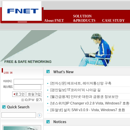
SOLUTION
About FNET
&PRODUCTS
CASE STUDY
CEO 인사말
POE제품군
보안제품군
제품 FAQ
회사소식
사업제휴
비전
제품자료실
보안제품군
무선랜제품군
뉴스스크랩
제휴업체
연혁
테마테크
무선랜제품군
침입방지시스
FNET광고모음
이벤트/세미나
조직현황
고객의소리
[전자신문] 에프네트, 레이저통신망 구축
[경인일보] 'IT코리아'의 나아갈 길
[월간금융계] 인터넷 대란과 금융권 정보보안
[넷스위치]IP Changer v3.2.8 Vista, Windows7 호환
[듀얼넷] 설치 S/W v3.0.9 - Vista, Windows7 호환