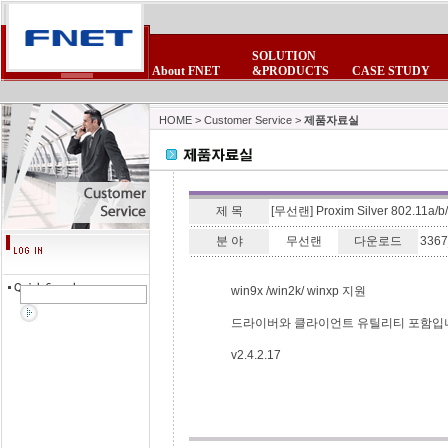
SOLUTION
About FNET
&PRODUCTS
CASE STUDY
CEO 인사말
POE제품군
보안제품군
제품 FAQ
회사소식
사업제휴
비전
제품자료실
보안제품군
무선랜제품군
뉴스스크랩
제휴업체
연혁
테마테크
무선랜제품군
침입방지시스
FNET광고모음
이벤트/세미나
조직현황
고객의소리
HOME
>
Customer Service
>
제품자료실
제 목
[무선랜] Proxim Silver 802.11a
분 야
무선랜
다운로드
3367
win9x /win2k/ winxp 지원
드라이버와 클라이언트 유틸리티 포함입
v2.4.2.17